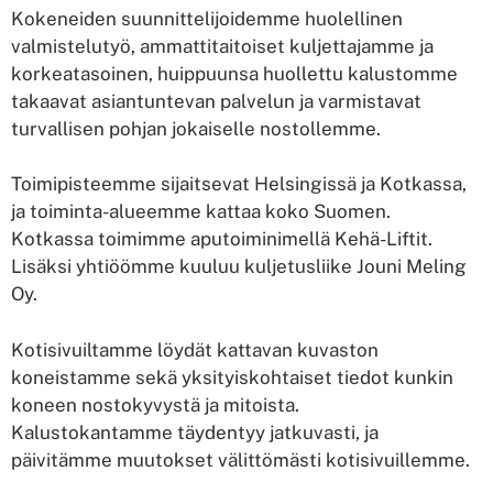
Kokeneiden suunnittelijoidemme huolellinen
valmistelutyö, ammattitaitoiset kuljettajamme ja
korkeatasoinen, huippuunsa huollettu kalustomme
takaavat asiantuntevan palvelun ja varmistavat
turvallisen pohjan jokaiselle nostollemme.
Toimipisteemme sijaitsevat Helsingissä ja Kotkassa,
ja toiminta-alueemme kattaa koko Suomen.
Kotkassa toimimme aputoiminimellä Kehä-Liftit.
Lisäksi yhtiöömme kuuluu kuljetusliike Jouni Meling
Oy.
Kotisivuiltamme löydät kattavan kuvaston
koneistamme sekä yksityiskohtaiset tiedot kunkin
koneen nostokyvystä ja mitoista.
Kalustokantamme täydentyy jatkuvasti, ja
päivitämme muutokset välittömästi kotisivuillemme.