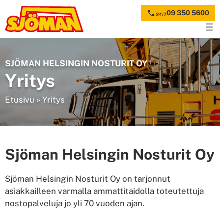
Siirry
09 350 5600
sisältöön
SJÖMAN HELSINGIN NOSTURIT OY
Yritys
Etusivu
»
Yritys
Sjöman Helsingin Nosturit Oy
Sjöman Helsingin Nosturit Oy on tarjonnut
asiakkailleen varmalla ammattitaidolla toteutettuja
nostopalveluja jo yli 70 vuoden ajan.